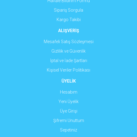
Havale Bildirim Formu
Gönder
Sipariş Sorgula
Kargo Takibi
ALIŞVERİŞ
Mesafeli Satış Sözleşmesi
Gizlilik ve Güvenlik
İptal ve İade Şartları
Kişisel Veriler Politikası
ÜYELİK
Hesabım
Yeni Üyelik
Üye Girişi
Şifremi Unuttum
Sepetiniz