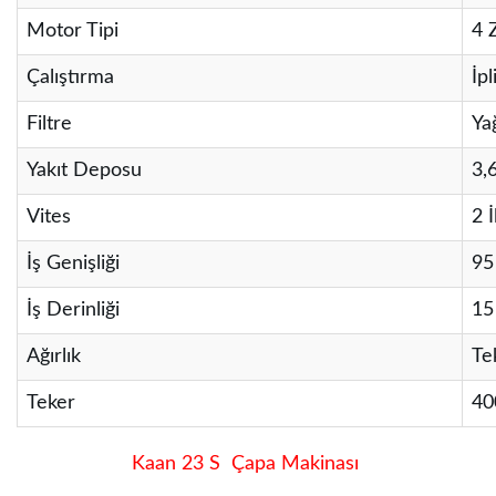
Motor Tipi
4 
Çalıştırma
İpl
Filtre
Ya
Yakıt Deposu
3,6
Vites
2 
İş Genişliği
95
İş Derinliği
15
Ağırlık
Te
Teker
40
Kaan 23 S Çapa Makinası