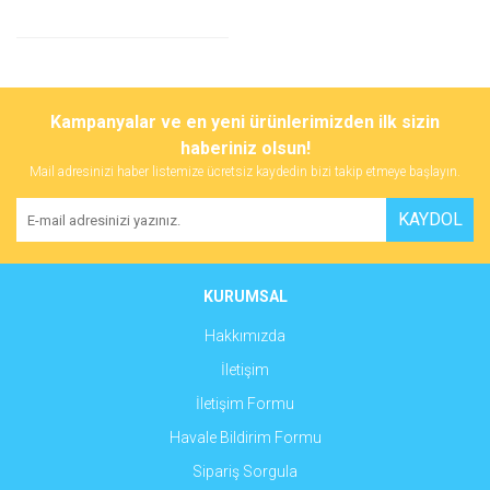
Kampanyalar ve en yeni ürünlerimizden ilk sizin
haberiniz olsun!
Mail adresinizi haber listemize ücretsiz kaydedin bizi takip etmeye başlayın.
KAYDOL
KURUMSAL
Hakkımızda
İletişim
İletişim Formu
Havale Bildirim Formu
Sipariş Sorgula